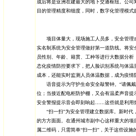
成后将是亚洲在建最大的地下交通枢纽。公司
目的管理精度和细度，同时，数字化管理模式
项目体量大，现场施工人员多，安全管理成
实名制系统为安全管理做好第一道防线。将安
员性别、年龄、籍贯、工种等进行大数据分析
态化疫情防控要求下，把人脸识别系统与体温
成本，还能实时监测人员体温数据，成为疫情
语音提示为守护生命安全敲警钟。“请佩戴好
位；当接近配电柜防护棚，又会有温柔声音提示
安全警报提示音会即刻响起……这些就是利用
“扫一扫”为安全管理建立数据库。新时代，
的方方面面。在通州城市副中心这样重大的项
属二维码，只需简单“扫一扫”，关于这些设施