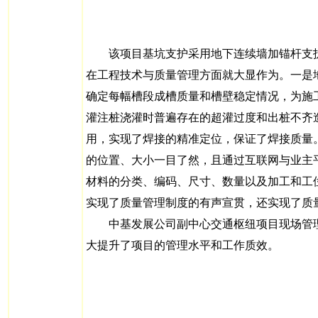
该项目基坑支护采用地下连续墙加锚杆支护，
在工程技术与质量管理方面就大显作为。一是
确定每幅槽段成槽质量和槽壁稳定情况，为施
灌注桩浇灌时普遍存在的超灌过度和出桩不齐
用，实现了焊接的精准定位，保证了焊接质量
的位置、大小一目了然，且通过互联网与业主
材料的分类、编码、尺寸、数量以及加工和工
实现了质量管理制度的有声宣贯，还实现了质
中基发展公司副中心交通枢纽项目现场管理
大提升了项目的管理水平和工作质效。