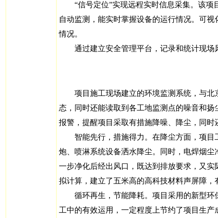
“信号定位”实现远程实时信息采集。该项目
自动监测，能实时掌握设备的运行情况。可视
情况。
通过建立安全管理平台，记录和统计现场风
项目施工现场建立的环境监测系统，与北京
态，同时还能读取到各工地监测点的噪音和扬
报警，提醒项目采取有措施降噪、降尘，同时
智能先行，措施得力。在降尘方面，项目工
炮、喷淋系统设备洒水降尘。同时，电焊烟尘
一步净化后经出风口，既达到排放要求，又实际
拟计算，建立了五米高的高科技材料声屏障，
循环再生，节能降耗。项目采用的新型环保
工中的有效运用，一定程度上节约了项目生产